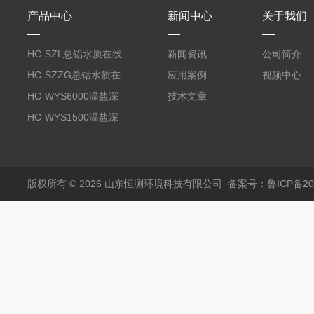
产品中心
新闻中心
关于我们
HC-SZL总铝水质在线
新闻资讯
公司简介
分析仪
HC-SZZG总钴水质在
应用案例
视频中心
线分析仪
HC-WYS6000温盐深
技术文章
分析仪
HC-WYS1500温盐深
传感器
版权所有 © 2026 山东恒测环境科技有限公司
备案号：鲁ICP备202