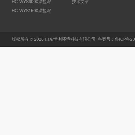
线分析仪
HC-WYS6000温盐深
技术文章
分析仪
HC-WYS1500温盐深
传感器
版权所有 © 2026 山东恒测环境科技有限公司
备案号：鲁ICP备202