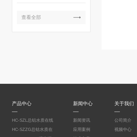
准灌溉
查看全部
产品中心
新闻中心
关于我们
HC-SZL总铝水质在线
新闻资讯
公司简介
分析仪
HC-SZZG总钴水质在
应用案例
视频中心