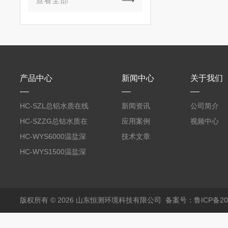
查看全部
产品中心
新闻中心
关于我们
HC-SZL总铝水质在线
新闻资讯
公司简介
分析仪
HC-SZZG总钴水质在
应用案例
视频中心
线分析仪
HC-WYS6000温盐深
技术文章
分析仪
HC-WYS1500温盐深
传感器
版权所有 © 2026 山东恒测环境科技有限公司
备案号：鲁ICP备202