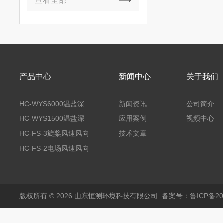
查看全部
产品中心
新闻中心
关于我们
HC-WYS6000温盐深
新闻资讯
公司简介
分析仪
HC-WYS1500温盐深
应用案例
视频中心
传感器
HC-FS-3旋桨风速风向
技术文章
传感器
HC-FS-2电场风速风向
传感器
版权所有 © 2026 山东恒测环境科技有限公司
备案号：鲁ICP备202