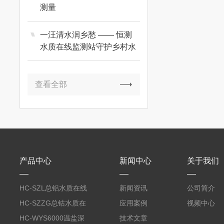
测量
一汪清水润乡愁 —— 恒测
水质在线监测站守护乡村水
脉
查看全部
产品中心
新闻中心
关于我们
HC-SZL总铝水质在线
新闻资讯
公司简介
分析仪
HC-SZZG总钴水质在
应用案例
视频中心
线分析仪
HC-WYS6000温盐深
技术文章