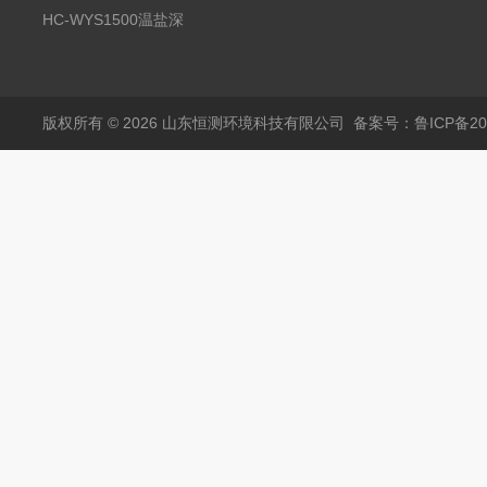
分析仪
HC-WYS1500温盐深
传感器
版权所有 © 2026 山东恒测环境科技有限公司
备案号：鲁ICP备202