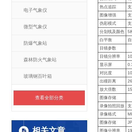
热点追踪
支
电子气象仪
图像增强
支
伪彩模式
支
微型气象仪
分划线及颜色
5
白平衡
自
防爆气象站
目镜参数
目镜分辨率
1
森林防火气象站
显示屏
0
对比度
10
玻璃钢百叶箱
出瞳距离
2
放大倍数
1
查看全部分类
图像存储
录像拍照回放
支
录像格式
M
图像存储
J
相关文章
图像分辨率
1