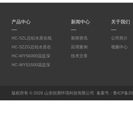
产品中心
新闻中心
关于我们
HC-SZL总铝水质在线
新闻资讯
公司简介
分析仪
HC-SZZG总钴水质在
应用案例
视频中心
线分析仪
HC-WYS6000温盐深
技术文章
分析仪
HC-WYS1500温盐深
传感器
版权所有 © 2026 山东恒测环境科技有限公司
备案号：鲁ICP备202