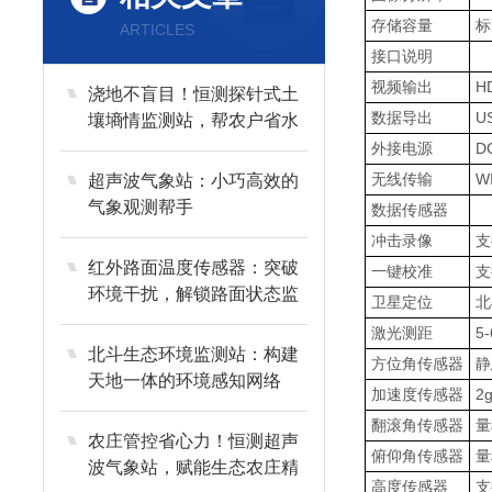
存储容量
标
ARTICLES
接口说明
视频输出
H
浇地不盲目！恒测探针式土
数据导出
U
壤墒情监测站，帮农户省水
又增产
外接电源
D
无线传输
W
超声波气象站：小巧高效的
气象观测帮手
数据传感器
冲击录像
支
红外路面温度传感器：突破
一键校准
支
环境干扰，解锁路面状态监
卫星定位
北
测新方式
激光测距
5
北斗生态环境监测站：构建
方位角传感器
静
天地一体的环境感知网络
加速度传感器
2
翻滚角传感器
量
农庄管控省心力！恒测超声
俯仰角传感器
量
波气象站，赋能生态农庄精
高度传感器
支