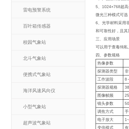
5、1024×76
雷电预警系统
微光三种模式可选
6、光学材料采用
百叶箱传感器
和可靠性好，且其
三、应用场景
校园气象站
可以用于查毒缉私
四、参数规格
北斗气象站
热像参数
探测器类型
非
便携式气象站
工作波段
8
探测器规格
3
海洋风速风向仪
图像帧频
2
镜头参数
5
小型气象站
调焦方式
手
电子放大
1
超声波气象站
变倍模式
有