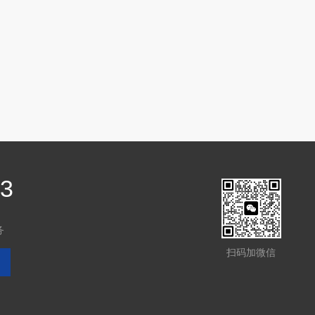
03
务
扫码加微信