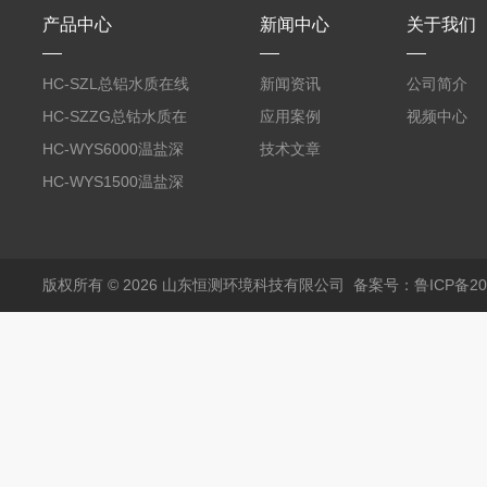
产品中心
新闻中心
关于我们
HC-SZL总铝水质在线
新闻资讯
公司简介
分析仪
HC-SZZG总钴水质在
应用案例
视频中心
线分析仪
HC-WYS6000温盐深
技术文章
分析仪
HC-WYS1500温盐深
传感器
版权所有 © 2026 山东恒测环境科技有限公司
备案号：鲁ICP备202