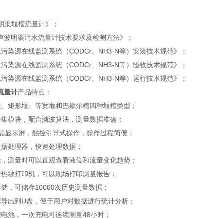
90《明渠堰槽流量计》；
9《超声波明渠污水流量计技术要求及检测方法》；
9《水污染源在线监测系统（CODCr、NH3-N等）安装技术规范》；
9《水污染源在线监测系统（CODCr、NH3-N等）验收技术规范》；
9《水污染源在线监测系统（CODCr、NH3-N等）运行技术规范》；
流量计
产品特点：
堰、矩形堰、等宽堰和巴歇尔槽四种堰槽类型；
采集模块，配合滤波算法，测量数据准确；
液晶显示屏，触控引导式操作，操作过程简便；
数据处理器，快速处理数据；
示，测量时可以直观查看液位和流量变化趋势；
型热敏打印机，可以现场打印测量报告；
储，可储存10000次历史测量数据；
据导出到U盘，便于用户对数据进行统计分析；
锂电池，一次充电可连续测量48小时；