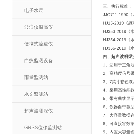
三、执行标准：
电子水尺
JJG711-19
HJ15-201
波浪仪浪高仪
HJ353-201
HJ354-201
便携式流速仪
HJ355-201
四、
超声波明渠
白蚁监测设备
1、适用于三角
2、高精度信号
雨量监测站
3、7英寸彩色
4、采用高性能
水文监测站
5、带有曲线显
6、仪器自带微
超声波测深仪
7、大容量数据存
8、可直接将数
GNSS位移监测站
9、内置大容量