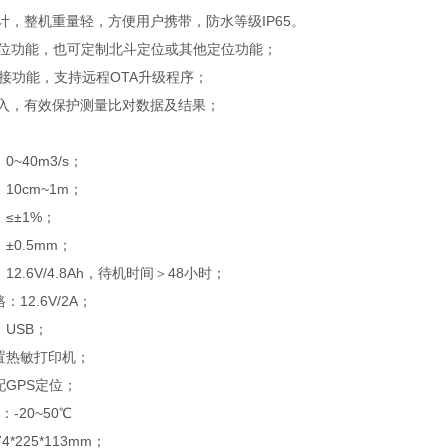
计，整机重量轻，方便用户携带，防水等级IP65。
S定位功能，也可定制北斗定位或其他定位功能；
I连接功能，支持远程OTA升级程序；
进入，有效保护测量比对数据及结果；
~40m3/s；
10cm~1m；
≤±1%；
±0.5mm；
12.6V/4.8Ah，待机时间＞48小时；
12.6V/2A；
：USB；
置热敏打印机；
配GPS定位；
-20~50℃
4*225*113mm；