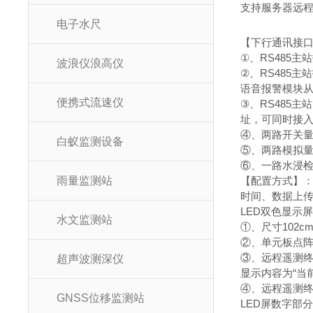
支持服务器远
电子水尺
【下行通讯接
①、RS485主
波浪仪浪高仪
②、RS485
语音报警模块从
便携式流速仪
③、RS485
址，可同时接入
④、两路开关
白蚁监测设备
⑤、两路模拟
⑥、一路水浸
雨量监测站
【配置方式】：
时间、数据上传间
LED双色显示屏
水文监测站
①、尺寸102c
②、单元板点阵
③、远程遥测终
超声波测深仪
显示内容为“当
④、远程遥测终
GNSS位移监测站
LED屏数字部