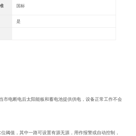
准
国标
是
电，当市电断电后太阳能板和蓄电池提供供电，设备正常工作不会
部关联水位阈值，其中一路可设置有源无源，用作报警或自动控制，