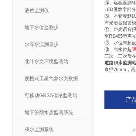
⑤、远程遥测终
LED屏数字部分会
液位监测仪
⑥、本套餐默认
声光语音报警
地下水位监测仪
①、声光语音报
至RS485型
②、水位未超
水深水温测量仪
③、当水位超
三次，三次后在
北斗水文环境监测站
道路积水监测
直径76mm，
便携式卫星气象水文数据
可移动GNSS位移监测站
产
地下管网水质监测系统
积水监测系统