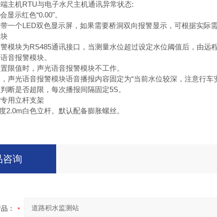
端主机RTU与电子水尺主机通讯异常状态:
显示红色“0.00"。
带一个LED双色显示屏，如果需要桥洞双向报警显示，可根据实际需
模块
警模块为RS485通讯接口，当测量水位超过设定水位阈值后，由远程
声光语音报警模块。
设置限值时，声光语音报警模块不工作。
限
，声光语音报警模块语音播报内容固定为“当前水位较深，注意行车
判断是否超限，每次播报间隔固定5S。
站
专用立杆支架
高度2.0m白色立杆。默认配备膨胀螺丝。
品咨询
产品：