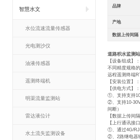
品牌
智慧水文
产地
水位流速流量传感器
数据上传间隔
光电测沙仪
道路积水监测
【设备组成】：
油液传感器
不同精度规格
远程遥测终端R
遥测终端机
【安装位置】
【供电方式】
①、支持支持10
明渠流量监测站
②、支持10-
间断）
雷达液位计
【数据上传间隔】
【上行通讯接
①、通过4G/
水土流失监测设备
②、2路继电器