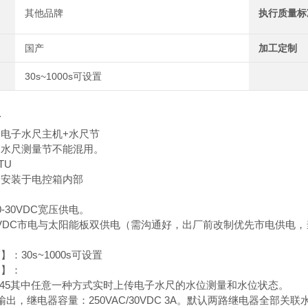
其他品牌
执行质量标
国产
加工定制
30s~1000s可设置
站
电子水尺主机+水尺节
的水尺测量节不能混用。
TU
：安装于电控箱内部
：
-30VDC宽压供电。
30VDC市电与太阳能板双供电（需沟通好，出厂前改制优先市电供
：30s~1000s可设置
口】：
RJ45其中任意一种方式实时上传电子水尺的水位测量和水位状态。
输出，继电器容量：250VAC/30VDC 3A。默认两路继电器全