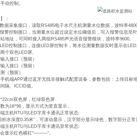
程手动控制。
口】：
站数据采集接口，读取RS485电子水尺主机测量水位数据，波特率4800
主站报警控制接口，当测量水位超过设定水位阈值后，写入报警信息至RS
站地址，可同时接入两组RS485声光语音报警模块，波特率9600。
主站LED控制接口，连接LED屏控制卡，将水位测量数据实时显示在LE
两个双色LED屏。
量输入接口（预留）
量输入接口（预留）
检测（预留）
手机端APP通过蓝牙无线非接触式配置设备，参数包括：上传目标
隔、ICCID值。
m*22cm双色屏，红绿双色屏
数为16*96，显示方式为竖直显示。
端主机RTU与LED字库卡通讯正常状态:
前积水深度0.35米"，可滚动显示，汉字部分显示绿色，数字部分正
端主机RTU与LED字库卡通讯异常状态:
分会显示红色横杠“———"。