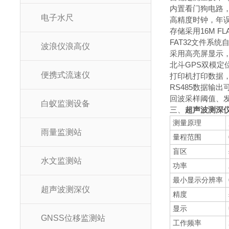
内置看门狗电路
电子水尺
高精度时钟，年误
存储采用16M 
FAT32文件系
波浪仪浪高仪
采用高亮屏显示
北斗GPS双模
便携式流速仪
打印机打印数据
RS485数据输
回波采样阈值、
白蚁监测设备
三、
超声波测深
测量原理
雨量监测站
量程范围
盲区
水文监测站
功率
最小显示分辨率
超声波测深仪
精度
显示
GNSS位移监测站
工作频率