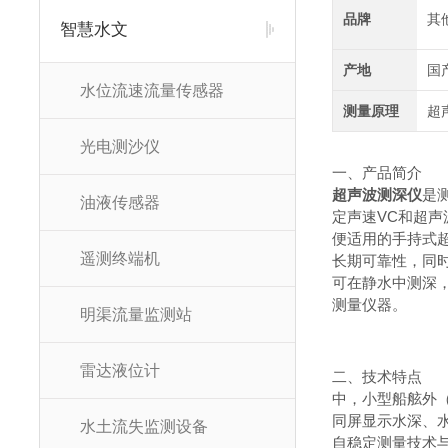
品牌
其
智慧水文
产地
国
水位流速流量传感器
测量原理
超
光电测沙仪
一、产品简介
超声波测深仪
是
油液传感器
定声速VC和超
便适用的手持式
遥测终端机
长期可靠性，同
可在静水中测深，
测量仪器。
明渠流量监测站
雷达液位计
二、技术特点
中，小型船舷外（
同屏显示水深、
水土流失监测设备
自稳定测量技术