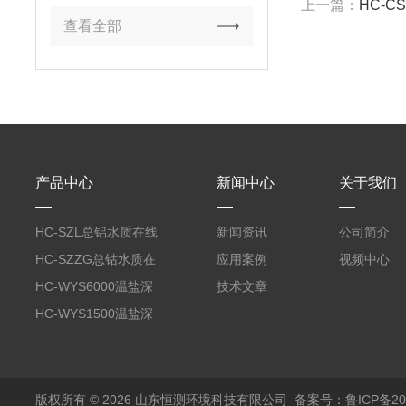
上一篇：
HC-C
查看全部
产品中心
新闻中心
关于我们
HC-SZL总铝水质在线
新闻资讯
公司简介
分析仪
HC-SZZG总钴水质在
应用案例
视频中心
线分析仪
HC-WYS6000温盐深
技术文章
分析仪
HC-WYS1500温盐深
传感器
版权所有 © 2026 山东恒测环境科技有限公司
备案号：鲁ICP备202