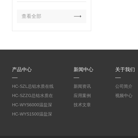
查看全部
产品中心
新闻中心
关于我们
HC-SZL总铝水质在线
新闻资讯
公司简介
分析仪
HC-SZZG总钴水质在
应用案例
视频中心
线分析仪
HC-WYS6000温盐深
技术文章
分析仪
HC-WYS1500温盐深
传感器