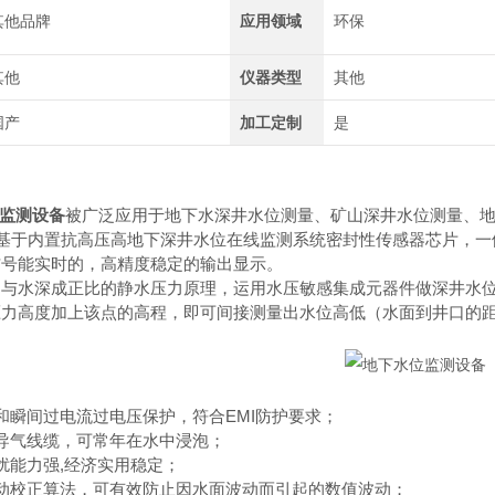
其他品牌
应用领域
环保
其他
仪器类型
其他
国产
加工定制
是
监测设备
被广泛应用于地下水深井水位测量、矿山深井水位测量、地热井
是基于内置抗高压高地下深井水位在线监测系统密封性传感器芯片，
信号能实时的，高精度稳定的输出显示。
力与水深成正比的静水压力原理，运用水压敏感集成元器件做深井水
压力高度加上该点的高程，即可间接测量出水位高低（水面到井口的
和瞬间过电流过电压保护，符合EMI防护要求；
导气线缆，可常年在水中浸泡；
扰能力强,经济实用稳定；
动校正算法，可有效防止因水面波动而引起的数值波动；