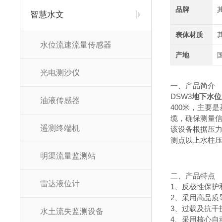
品牌
智慧水文
表体材质
水位流速流量传感器
产地
光电测沙仪
一、产品简介
DSW3
地下水位
油液传感器
400米，主要
缆，确保测量
遥测终端机
该设备根据压
测点以上水柱
明渠流量监测站
二、产品特点
雷达液位计
1、反极性保护
2、采用高品质
3、过载及抗干
水土流失监测设备
4、采用核心自