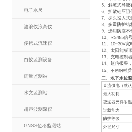
5、斜坡式导液
电子水尺
6、扩散硅压阻
7、探头投入式
8、多重防护结
波浪仪浪高仪
9、选用防腐不
10、RS485
便携式流速仪
11、10~30
12、太阳能板
13、充电控制
白蚁监测设备
14、短信报警
15、
材质
不锈钢
雨量监测站
三、
地下水位
直流供电（默认
水文监测站
最大功耗
变送器元件耐温
超声波测深仪
过载能力
防护等级
GNSS位移监测站
外径尺寸