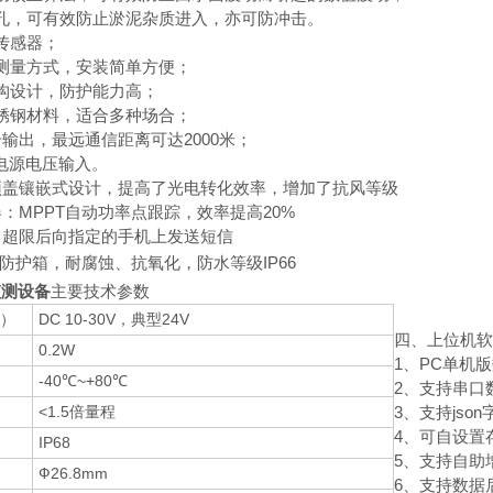
孔，可有效防止淤泥杂质进入，亦可防冲击。
传感器；
测量方式，安装简单方便；
构设计，防护能力高；
锈钢材料，适合多种场合；
信号输出，最远通信距离可达2000米；
V宽电源电压输入。
顶盖镶嵌式设计，提高了光电转化效率，增加了抗风等级
器：MPPT自动功率点跟踪，效率提高20%
，超限后向指定的手机上发送短信
防护箱，耐腐蚀、抗氧化，防水等级IP66
监测设备
主要技术参数
）
DC 10-30V，典型24V
四、上位机软
0.2W
1、PC单机
-40℃~+80℃
2、支持串口
<1.5倍量程
3、支持json
4、可自设置
IP68
5、支持自助
Ф26.8mm
6、支持数据