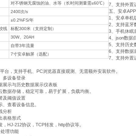
对不锈钢无腐蚀的油、水等（长时间测量需≤60℃）
7、支持外置运行
五、安卓AP
2400次/s
1、安卓单机
±0.2%FS/年
2、支持蓝牙
绞线
标配300米（支持定制）
3、手机休眠
30W、20AH
4、json数
5、支持历史
自带3年流量
6、支持数据
7寸安卓触屏（选配）
7、支持外置运行
绍
件平台，支持手机、PC浏览器直接观测、无需额外安装软件。
、多设备登录
据展示与历史数据展示仪表板
云数据存储，稳定可靠，易于扩展，负载均衡。
警及阈值设置
示、查看设备信息。
线分析
出表格形式
，HJ-212协议，TCP转发，http协议等。
后处理功能