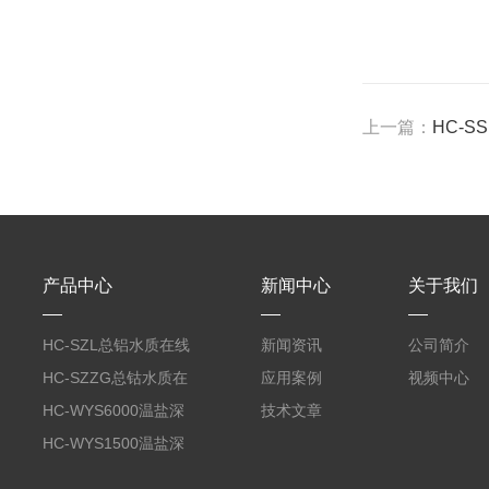
上一篇：
HC-
产品中心
新闻中心
关于我们
HC-SZL总铝水质在线
新闻资讯
公司简介
分析仪
HC-SZZG总钴水质在
应用案例
视频中心
线分析仪
HC-WYS6000温盐深
技术文章
分析仪
HC-WYS1500温盐深
传感器