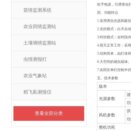
给予电源，引诱害虫
苗情监测系统
四、功能特点
1.采用诱虫光源风吸
农业四情监测站
2.光控模式：白天自
3.时控模式：在时
土壤墒情监测站
4.雨天正常工作：采
5.结构简单，由灯体
虫情测报灯
6.大空间的储虫箱
7.农田区单灯控制半
农业气象站
五、技术参数
版本
稻飞虱测报仪
波
光源参数
功
供
查看全部分类
风机参数
功
整机功耗