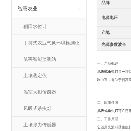
品牌
智慧农业
电源电压
稻田水位计
产地
手持式农业气象环境检测仪
光源参数波长
鼠害智能监测站
一、产品概述
风吸式杀虫灯
是一种
土壤测定仪
制虫害，有助于提高
温室大棚传感器
二、应用领域
风吸式杀虫灯
风吸式杀虫灯
可广泛
三、工作原理
土壤张力传感器
它运用光波引诱害虫