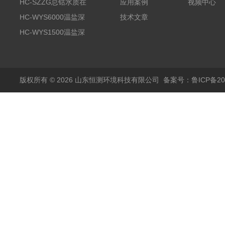
分析仪
HC-SZZG总钴水质在
应用案例
视频中心
线分析仪
HC-WYS6000温盐深
技术文章
分析仪
HC-WYS1500温盐深
传感器
版权所有 © 2026 山东恒测环境科技有限公司
备案号：鲁ICP备202