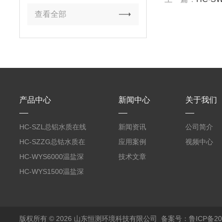
查看全部
产品中心
新闻中心
关于我们
HC-SZL总铝水质在线
新闻资讯
公司简介
分析仪
HC-SZZG总钴水质在
应用案例
视频中心
线分析仪
HC-WYS6000温盐深
技术文章
分析仪
HC-WYS1500温盐深
传感器
版权所有 © 2026 山东恒测环境科技有限公司
备案号：鲁ICP备202