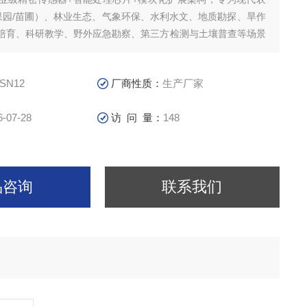
/果园/苗圃）、林业生态、气象环保、水利水文、地质勘探、旱作
培育、科研教学、野外应急勘察、第三方检测与土壤普查等场景
SN12
厂商性质：
生产厂家
6-07-28
访 问 量：
148
品咨询
联系我们