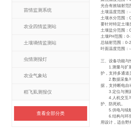
光合有效辐射范围：
苗情监测系统
土壤温度范围：-3
土壤水分范围：0
要针对特定土壤类
农业四情监测站
土壤盐分范围：0~
土壤PH范围：0-1
总辐射范围：0-2
土壤墒情监测站
叶面温度范围：-
虫情测报灯
三、设备功能与
1.测量与扩
护，支持多通道
农业气象站
2.数据采集
据，支持断电自动
3.定位与
稻飞虱测报仪
4.人机交
护、防死机。
5.供电与续
查看全部分类
6.结构与
用设计，适合野