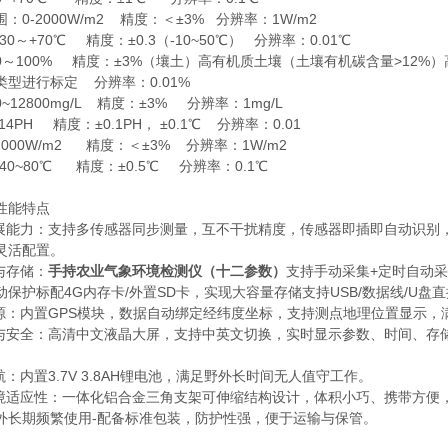
0-2000W/m2 精度：＜±3% 分辨率：1W/m2
0～+70℃ 精度：±0.3（-10~50℃） 分辨率：0.01℃
～100% 精度：±3%（壤土）高有机质土壤（土壤有机碳含量>12%
型进行标定 分辨率：0.01%
12800mg/L 精度：±3% 分辨率：1mg/L
4PH 精度：±0.1PH， ±0.1℃ 分辨率：0.01
000W/m2 精度：＜±3% 分辨率：1W/m2
40~80℃ 精度：±0.5℃ 分辨率：0.1℃
性能特点
展能力：支持多传感器同步测量，互不干扰精度，传感器即插即自动识别，接口
灵活配置。
与存储：
手持农业气象环境检测仪（十二参数）
支持手动采集+定时自动采集
保护标配4G内存卡/外置SD卡，实现大容量存储支持USB/数据线/U盘直
溯源：内置GPS模块，数据自动绑定经纬度坐标，支持测点地理位置显示，
互与安全：高清中文液晶大屏，支持中英文切换，实时显示参数、时间、存
航：内置3.7V 3.8AH锂电池，满足野外长时间无人值守工作。
环境适应性：一体化铝合金三角支架可伸缩结构设计，体积小巧、携带方便，工作
外长期频繁使用-配备标准包装，防护性强，便于运输与保管。