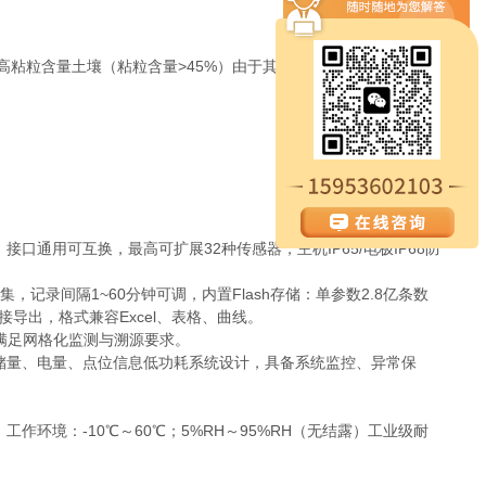
）高粘粒含量土壤（粘粒含量>45%）由于其介电弛豫特性，可能需
通用可互换，最高可扩展32种传感器，主机IP65/电极IP68防
，记录间隔1~60分钟可调，内置Flash存储：单参数2.8亿条数
接导出，格式兼容Excel、表格、曲线。
满足网格化监测与溯源要求。
储量、电量、点位信息低功耗系统设计，具备系统监控、异常保
环境：-10℃～60℃；5%RH～95%RH（无结露）工业级耐