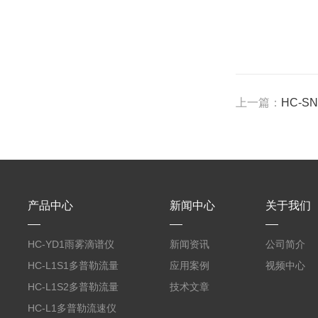
上一篇：
HC-
产品中心
新闻中心
关于我们
HC-YD1雨雾滴谱仪
新闻资讯
公司简介
HC-L1S1多普勒流量
应用案例
视频中心
流速传感器
HC-L1S2多普勒流量
技术文章
计
HC-L1多普勒流速仪