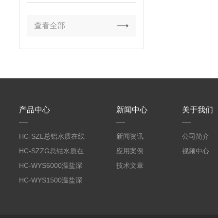
查看全部
产品中心
新闻中心
关于我们
HC-SZL总铝水质在线
新闻资讯
公司简介
分析仪
HC-SZZG总钴水质在
应用案例
视频中心
线分析仪
HC-WYS6000温盐深
技术文章
分析仪
HC-WYS1500温盐深
传感器