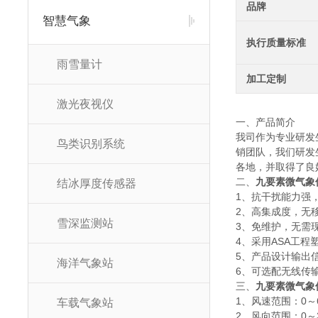
品牌
智慧气象
执行质量标准
雨雪量计
加工定制
激光夜视仪
一、产品简介
我司作为专业研发
鸟类识别系统
销团队，我们研发
各地，并取得了良
二、
九要素微气象
结冰厚度传感器
1、抗干扰能力强
2、高集成度，无
雪深监测站
3、免维护，无需
4、采用ASA工
5、产品设计输出信
海洋气象站
6、可选配无线传
三、
九要素微气象
1、风速范围：0～60m
车载气象站
2、风向范围：0～3