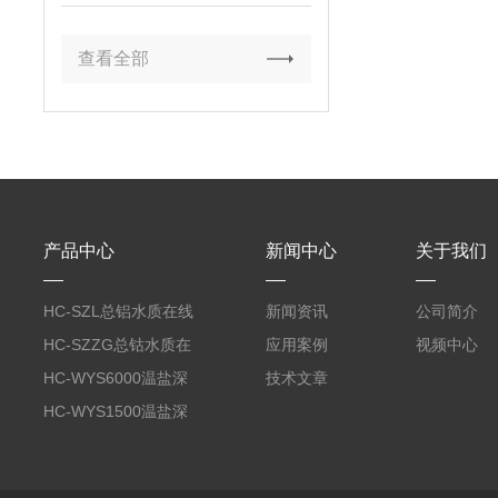
查看全部
产品中心
新闻中心
关于我们
HC-SZL总铝水质在线
新闻资讯
公司简介
分析仪
HC-SZZG总钴水质在
应用案例
视频中心
线分析仪
HC-WYS6000温盐深
技术文章
分析仪
HC-WYS1500温盐深
传感器