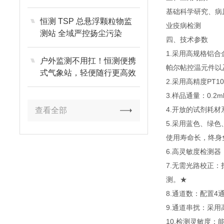
保排污底线
基础科学研究、病
恒测 TSP 总悬浮颗粒物监
业疫病检测
测站 全域严控扬尘污染
四、技术参数
1.采用高规格铝
户外监测不用扛！恒测便携
帕尔帖控温元件以
式气象站，轻便随行更高效
2.采用高精度PT
3.样品通量：0.2m
4.开放的试剂耗材
查看全部
5.采用蓝色、绿
使用寿命长，终身
6.高灵敏度检测
7.无需光路校正
测。★
8.通道数：配置4
9.通道串扰：采
10.检测灵敏度：