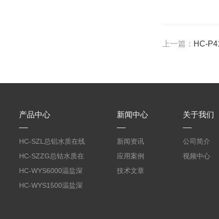
上一篇：
HC-P
产品中心
新闻中心
关于我们
HC-SZL总铝水质在线
新闻资讯
公司简介
分析仪
HC-SZZG总钴水质在
应用案例
视频中心
线分析仪
HC-WYS6000温盐深
技术文章
分析仪
HC-WYS1500温盐深
传感器