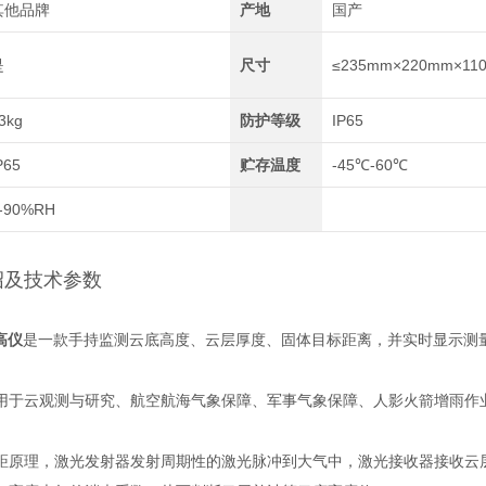
其他品牌
产地
国产
是
尺寸
≤235mm×220mm×11
3kg
防护等级
IP65
P65
贮存温度
-45℃-60℃
-90%RH
绍及技术参数
高仪
是一款手持监测云底高度、云层厚度、固体目标距离，并实时显示测
用于云观测与研究、航空航海气象保障、军事气象保障、人影火箭增雨作
距原理，激光发射器发射周期性的激光脉冲到大气中，激光接收器接收云