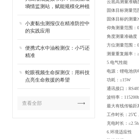
云底高测量准确度：
墒情监测站，赋能规模化种植
固体目标测量范围：
固体目标的测量准
小麦黏虫测报仪在精准防控中
仰角测量范围：0-
的实践应用
角度测量准确度：±
方位测量范围：0-
便携式水中油检测仪：小巧还
测量重复频率：≥
精准
5.电气性能
电源：锂电池供
蛇眼视频生命探测仪：用科技
点亮生命救援的希望
功耗：≤15W
通讯接口：RS48
波特率：115200b
查看全部
最大有线传输距离
工作时长：25℃
充电时长：≤2.
6.环境适应性