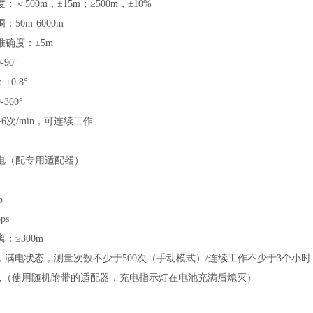
＜500m，±15m；≥500m，±10%
50m-6000m
确度：±5m
90°
0.8°
360°
6次/min，可连续工作
电（配专用适配器）
5
ps
：≥300m
，满电状态，测量次数不少于500次（手动模式）/连续工作不少于3个小
5h,（使用随机附带的适配器，充电指示灯在电池充满后熄灭）