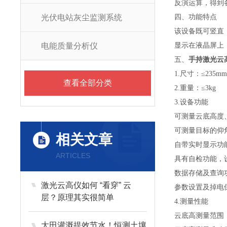
反演运算，得到
光伏电站灰尘监测系统
四、功能特点
该设备既可竖直
电能质量分析仪
显示在液晶屏上
五、
手持激光云
1.尺寸：≤235mm
查看全部分类
2.重量：≤3kg
3.设备功能
可测量云底高度
可测量目标的仰
相关文章
自带实时显示功
ARTICLES
具有自检功能，
数据存储及查询
激光云高仪如何 “看穿” 云
参数设置及掉电
层？原理其实很简单
4.测量性能
云底高测量范围：5
大田灌溉提效节水！恒测土壤