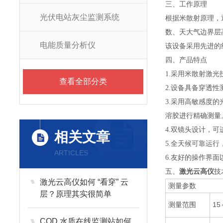
三、工作原理
光伏电站灰尘监测系统
根据米散射原理，
数、天大气边界层
电能质量分析仪
该设备采用先进的
四、产品特点
1.采用米散射激
查看全部分类
2.设备具备穿透
3.采用高敏感度
溶胶进行精确测量
4.双镜头设计，
相关文章
5.全天候可靠运
ARTICLES
6.友好的操作界
五、
激光云高仪
技
激光云高仪如何 “看穿” 云
测量参数
层？原理其实很简单
测量范围
15
COD 水质在线监测站如何