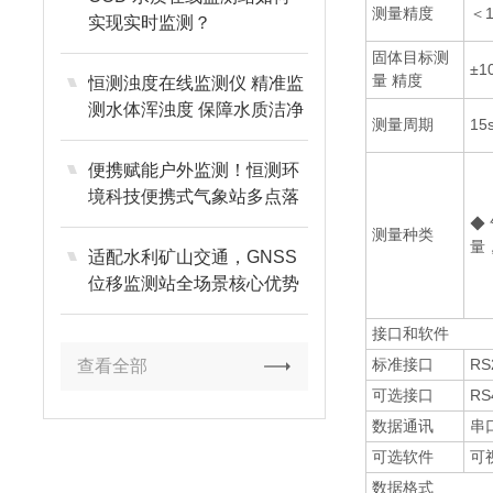
测量精度
＜1
实现实时监测？
固体目标测
±1
量 精度
恒测浊度在线监测仪 精准监
测水体浑浊度 保障水质洁净
测量周期
15
达标
便携赋能户外监测！恒测环
境科技便携式气象站多点落
地见效
◆
测量种类
量
适配水利矿山交通，GNSS
位移监测站全场景核心优势
接口和软件
标准接口
RS
查看全部
可选接口
RS
数据通讯
串
可选软件
可
数据格式