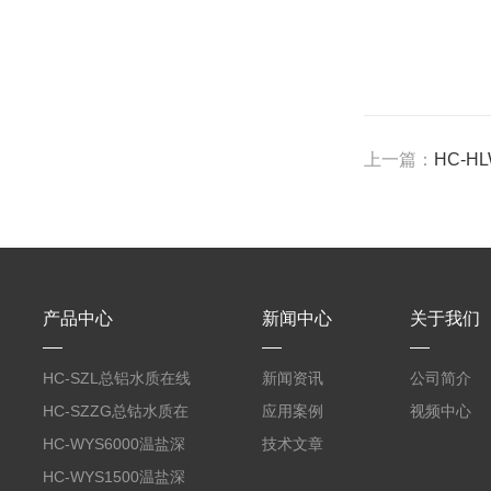
上一篇：
HC-H
产品中心
新闻中心
关于我们
HC-SZL总铝水质在线
新闻资讯
公司简介
分析仪
HC-SZZG总钴水质在
应用案例
视频中心
线分析仪
HC-WYS6000温盐深
技术文章
分析仪
HC-WYS1500温盐深