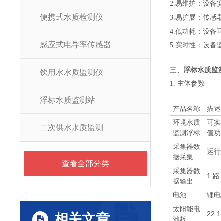
2.易维护：设
便携式水质检测仪
3.易扩展：传
4.低功耗：设
感应式电导率传感器
5.实时性：设
三、
浮标水质监
饮用水水质监测仪
1. 主体参数
浮标水质监测站
产品名称
描述
环境水质
可实
二次供水水质监测
监测浮标
值功
采集器数
运行
据采集
查看全部分类
采集器数
1 路
据输出
电池
锂电
太阳能电
22.
相关文章
池板