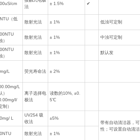
接触式电极
00uS/cm
± 1.5%
✔
法
0NTU（低
散射光法
± 1%
低浊可定制
000NTU
散射光法
± 1%
中浊可定制
浊）
000NTU
散射光法
± 1%
默认发
浊）
mg/L
荧光寿命法
± 2%
00.00mg/L
认）
离子选择电
读数的10%, ±0.
0.00mg/l/
极法
5℃
定制）
UV254 吸
0mg/ L
±5%
收法
带有自动清洁器，可
性；可设置自动清洁
00NTU
散射光法
± 1%