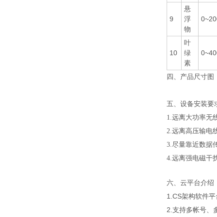
悬
9
浮
0~20
物
叶
10
绿
0~40
素
四、产品尺寸图
五、设备安装要
1.远离大功率无
2.远离高压输
3.尽量靠近数据
4.远离强电磁干
六、云平台介绍
1.CS架构软件
2.支持多帐号、