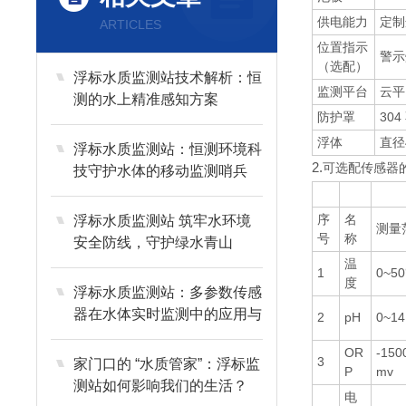
供电能力
定制
ARTICLES
位置指示
警示
（选配）
浮标水质监测站技术解析：恒
监测平台
云平
测的水上精准感知方案
防护罩
30
浮体
直径
浮标水质监测站：恒测环境科
2.
可选配传感器
技守护水体的移动监测哨兵
序
名
浮标水质监测站 筑牢水环境
测量
号
称
安全防线，守护绿水青山
温
1
0~5
度
浮标水质监测站：多参数传感
器在水体实时监测中的应用与
2
pH
0~1
优化
OR
-150
3
家门口的 “水质管家”：浮标监
P
mv
测站如何影响我们的生活？
电