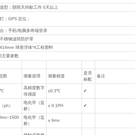
选型；阴雨天间歇工作 5天以上
灯；GPS 定位；
台；手机/电脑多终端登录
4 不锈钢滤筒防护罩
414mm 球形浮体*4工程塑料
的主要参数
是否
范围
测量原理
测量精度
备注
标配
高精度数字
0℃
±0.3℃
✔
传感器
电化学（盐
4（ph）
± 0.1PH
✔
桥）
0mv~1500
电化学（盐
± 6mv
桥）