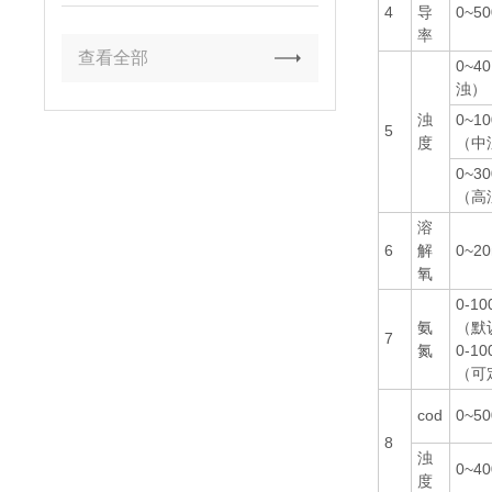
4
导
0~50
率
查看全部
0~4
浊）
浊
0~1
5
度
（中
0~3
（高
溶
6
解
0~20
氧
0-10
氨
（默
7
氮
0-10
（可
cod
0~50
8
浊
0~4
度