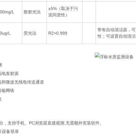
±5%（取决于污
00mg/L
散射光法
泥同质性）
带有自动清洁器，可
0ug/L
荧光法
R2>0.999
性；可设置自动清洁
求
线电发射源
电线和微波无线电传送通道
传输网络
扰
平台，支持手机、PC浏览器直接观测.无需额外安装软件。
多设备登录