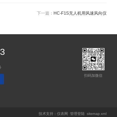
下一篇：
HC-F1S无人机用风速风向仪
03
务
扫码加微信
技术支持：
仪表网
管理登陆
sitemap.xml