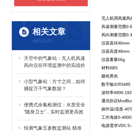
无人机用风速风
风速测量范围0-6
相关文章
风向测量范围0-3
ARTICLES
仪器直径46mm
仪器高度48mm
天空中的气象站：无人机风速
仪器重量56g
风向仪在环境监测中的实战价
材料ABS
值
颜色黑色
小型气象站：方寸之间，如何
数字输出RS485
捕捉万千气象数据？
波特率4800-192
通讯协议ModBus
便携式余氯检测仪：水质安全
操作温/湿度-40℃
“随身卫士”，实时监测更高效
工作海拔0-400
电源需求VDC:5-3
恒测气象五参数监测站 精准