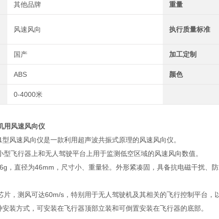
其他品牌
重量
风速风向
执行质量标准
国产
加工定制
ABS
颜色
0-4000米
机用风速风向仪
-F1型风速风向仪是一款利用超声波共振式原理的风速风向仪。
小型飞行器上和无人驾驶平台上用于监测低空区域的风速风向数值。
为56g，直径为46mm，尺寸小、重量轻。外形紧凑固，具备抗电磁干扰、防水
。
芯片，测风可达60m/s，特别用于无人驾驶机及其相关的飞行控制平台，
了两种安装方式，可安装在飞行器顶部立装和可倒置安装在飞行器的底部。