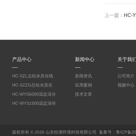
上一篇：
HC-
产品中心
新闻中心
关于我
HC-SZL总铝水质在线
新闻资讯
公司简介
分析仪
HC-SZZG总钴水质在
应用案例
视频中心
线分析仪
HC-WYS6000温盐深分
技术文章
析仪
HC-WYS1500温盐深传
感器
版权所有 © 2026 山东恒测环境科技有限公司
备案号：鲁ICP备202