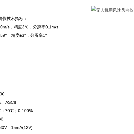
向仪
技术指标：
0m/s，精度3％，分辨率0.1m/s
59°，精度±3°，分辨率1°
00
、ASCII
-+70℃；0-100%
0米
0V；15mA(12V)