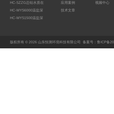
分析仪
HC-SZZG总钴水质在
应用案例
视频中心
线分析仪
HC-WYS6000温盐深
技术文章
分析仪
HC-WYS1500温盐深
传感器
版权所有 © 2026 山东恒测环境科技有限公司
备案号：鲁ICP备202