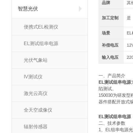
品牌
其
智慧光伏
加工定制
是
便携式EL检测仪
场景
E
EL测试组串电源
补偿电压
12
输入电压
22
光伏气象站
一、产品简介
IV测试仪
EL测试组串电源
陷测试。
激光云高仪
150030为研
器件搭配开放式
全天空成像仪
EL测试组串电源
二、技术参数
辐射传感器
1、EL组串电源