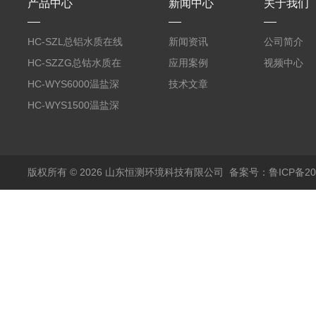
产品中心
新闻中心
关于我们
HC-SZL总铝水质在线
新闻资讯
公司简介
分析仪
HC-SZZG总钴水质在
应用案例
视频中心
线分析仪
HC-WYS6000温盐深
技术文章
分析仪
HC-WYS1500温盐深
传感器
版权所有 © 2026 山东恒测环境科技有限公司
备案号：鲁ICP备202