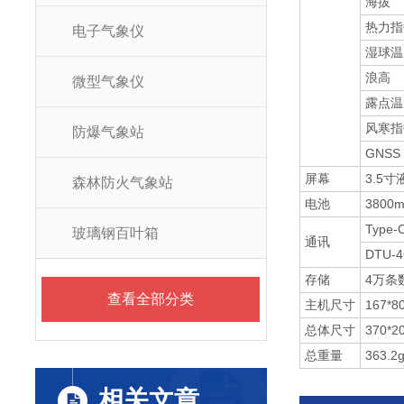
海拔
热力指
电子气象仪
湿球温
浪高
微型气象仪
露点温
风寒指
防爆气象站
GNSS
屏幕
3.5
森林防火气象站
电池
3800
Type
玻璃钢百叶箱
通讯
DTU
存储
4万条
查看全部分类
主机尺寸
167*8
总体尺寸
370*2
总重量
363.2
相关文章