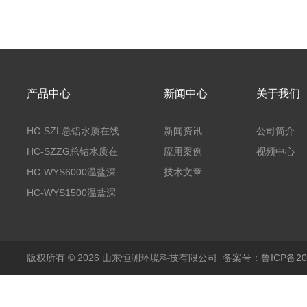
产品中心
新闻中心
关于我们
HC-SZL总铝水质在线
新闻资讯
公司简介
分析仪
HC-SZZG总钴水质在
应用案例
视频中心
线分析仪
HC-WYS6000温盐深
技术文章
分析仪
HC-WYS1500温盐深
传感器
版权所有 © 2026 山东恒测环境科技有限公司
备案号：鲁ICP备202