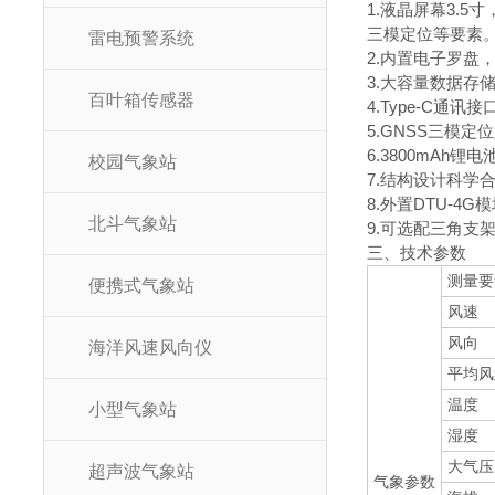
1.液晶屏幕3.
三模定位等要素
雷电预警系统
2.内置电子罗盘
3.大容量数据存
百叶箱传感器
4.Type-C通
5.GNSS三模
6.3800mA
校园气象站
7.结构设计科学
8.外置DTU-
北斗气象站
9.可选配三角支
三、技术参数
测量要
便携式气象站
风速
风向
海洋风速风向仪
平均风
温度
小型气象站
湿度
大气压
超声波气象站
气象参数