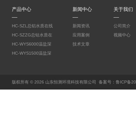
产品中心
新闻中心
关于我们
HC-SZL总铝水质在线
新闻资讯
公司简介
分析仪
HC-SZZG总钴水质在
应用案例
视频中心
线分析仪
HC-WYS6000温盐深
技术文章
分析仪
HC-WYS1500温盐深
传感器
版权所有 © 2026 山东恒测环境科技有限公司
备案号：鲁ICP备202