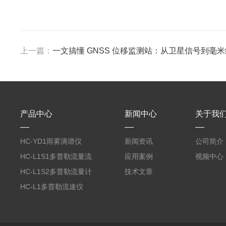
上一篇：
一文搞懂 GNSS 位移监测站：从卫星信号到毫
产品中心
新闻中心
关于我
HC-YD1雨雾滴谱仪
新闻资讯
公司简介
HC-L1S1多普勒流量流
应用案例
视频中心
速传感器
HC-L1S2多普勒流量计
技术文章
HC-L1多普勒流速仪
【高精度】