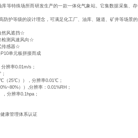
、油库等特殊场所而研发生产的一款一体化气象站。它集数据采集、
高防护等级的设计理念，可满足化工厂、油库、隧道、矿井等场景的
自然风遮挡☆
来检测风速风向☆
式传感器☆
块P10单元板拼接而成
分辨率0.01m/s；
°；
℃（25℃）），分辨率0.01℃；
%~80%））,分辨率：0.01%RH；
），分辨率0.1hpa；
业健康管理体系认证