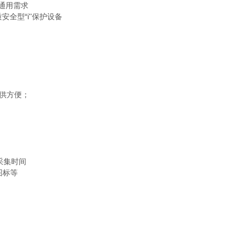
备通用需求
安全型“i''保护设备
提供方便；
置采集时间
图标等