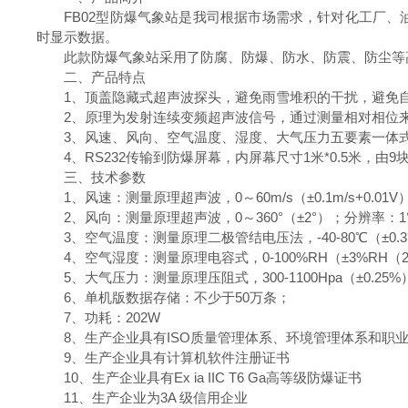
FB02型防爆气象站是我司根据市场需求，针对化工厂
时显示数据。
此款防爆气象站采用了防腐、防爆、防水、防震、防尘等
二、产品特点
1、顶盖隐藏式超声波探头，避免雨雪堆积的干扰，避免
2、原理为发射连续变频超声波信号，通过测量相对相位
3、风速、风向、空气温度、湿度、大气压力五要素一体
4、RS232传输到防爆屏幕，内屏幕尺寸1米*0.5米，由9
三、技术参数
1、风速：测量原理超声波，0～60m/s（±0.1m/s+0.01V）
2、风向：测量原理超声波，0～360°（±2°）；分辨率：1
3、空气温度：测量原理二极管结电压法，-40-80℃（±0.3
4、空气湿度：测量原理电容式，0-100%RH（±3%RH（20
5、大气压力：测量原理压阻式，300-1100Hpa（±0.25%
6、单机版数据存储：不少于50万条；
7、功耗：202W
8、生产企业具有ISO质量管理体系、环境管理体系和职
9、生产企业具有计算机软件注册证书
10、生产企业具有Ex ia IIC T6 Ga高等级防爆证书
11、生产企业为3A 级信用企业