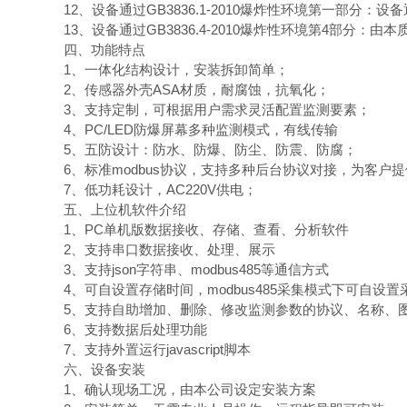
12、设备通过GB3836.1-2010爆炸性环境第一部分：设
13、设备通过GB3836.4-2010爆炸性环境第4部分：由本质
四、功能特点
1、一体化结构设计，安装拆卸简单；
2、传感器外壳ASA材质，耐腐蚀，抗氧化；
3、支持定制，可根据用户需求灵活配置监测要素；
4、PC/LED防爆屏幕多种监测模式，有线传输
5、五防设计：防水、防爆、防尘、防震、防腐；
6、标准modbus协议，支持多种后台协议对接，为客户
7、低功耗设计，AC220V供电；
五、上位机软件介绍
1、PC单机版数据接收、存储、查看、分析软件
2、支持串口数据接收、处理、展示
3、支持json字符串、modbus485等通信方式
4、可自设置存储时间，modbus485采集模式下可自设
5、支持自助增加、删除、修改监测参数的协议、名称、
6、支持数据后处理功能
7、支持外置运行javascript脚本
六、设备安装
1、确认现场工况，由本公司设定安装方案