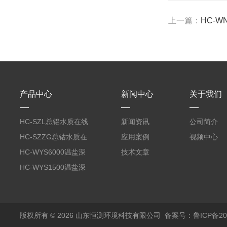
上一篇：
HC-
产品中心
新闻中心
关于我们
HC-SZL总铝水质在线
新闻资讯
公司简介
分析仪
HC-SZZG总钴水质在
应用案例
视频中心
线分析仪
HC-WYS6000温盐深
技术文章
分析仪
HC-WYS1500温盐深
传感器
版权所有 © 2026 山东恒测环境科技有限公司
备案号：鲁ICP备202