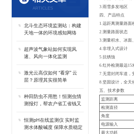
3.雨雪多发地区
ARTICLES
四、产品特点
1.远距离测量路
北斗生态环境监测站：构建
2.测量路面状态
天地一体的环境感知网络
3.测量积水、冰面
4.非埋入式设计
超声波气象站如何实现风
速、风向一体化监测
5.抗锈蚀
6.红外检测最远15
激光云高仪如何 “看穿” 云
7.无需封闭车道
层？原理其实很简单
8.坚固设计，全天
五、技术参数
种田防虫不用愁！恒测虫情
监测距离
测报灯，帮农户省工省钱又
检测直径
增产
角度
恒测pH在线监测仪 实时监
电源输入
测水体酸碱度 保障水质稳定
最大功耗