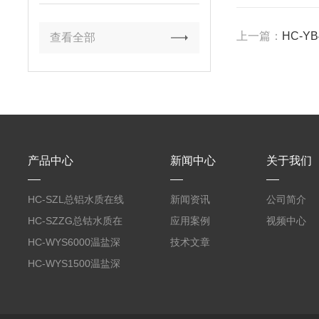
集？
上一篇：
HC-Y
查看全部
产品中心
新闻中心
关于我们
HC-SZL总铝水质在线
新闻资讯
公司简介
分析仪
HC-SZZG总钴水质在
应用案例
视频中心
线分析仪
HC-WYS6000温盐深
技术文章
分析仪
HC-WYS1500温盐深
传感器