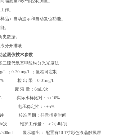
、间隔测量和外部控制测量。
动工作。
（样品）自动提示和自动复位功能。
功能。
历史数据。
废液分开排液
动监测仪
技术参数
基二硫代氨基甲酸钠分光光度法
/L ；0-20 mg/L ；量程可定制
0% 检 出 限：0.01mg/L
3% 废 液 量：6mL/次
±1% 实际水样比对：≤±10%
0秒 电压稳定性：≤±5%
0分钟 校准周期：任意指定时间
20h/次 维护工作量： ＜2小时/月
/500ml 显示输出： 配置有10.1寸彩色液晶触摸屏