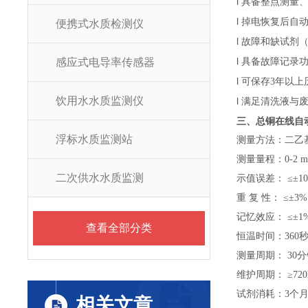
l
具备整点测量
l
掉电恢复后自
便携式水质检测仪
l
故障和缺试剂
l
感应式电导率传感器
具备故障记录
l
可保存3年以上
饮用水水质监测仪
l
满足清洗液与
三、总铜
在线自
浮标水质监测站
测量方法：二乙
测量量程：0-2 mg
二次供水水质监测
示值误差： ≤±1
重 复 性： ≤±
记忆效应： ≤
查看全部分类
恒温时间：36
测量周期： 3
维护周期： ≥7
试剂消耗：3个月
相关文章