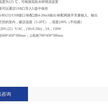
度为125 ℃，可根据实际水样情况设置
值可以通过USB口导入U盘中保存
5/RS232/USB接口/标配2路4-20mA输出/标配两路开关量输入、输出
控的室内，建议温度（5-28℃），湿度≦90%（不结露）
±22）V/AC，(50±0.5Hz)，5A，150W
0*450*300mm；上机柜700*450*300mm
品咨询