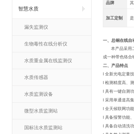
品牌
其
智慧水质
加工定制
是
漏失监测仪
一、总铜
在线自
生物毒性在线分析仪
本产品采用
成一种带色络合
水质重金属在线监测仪
二、产品特点
l
全新光电定量
水质传感器
l
检测精度高、
l
具有一键自测
水质监测设备
l
采用单通道高
l
全天候联网功
微型水质监测站
l
具备报警功能
l
具备自动清洗
国标法水质监测站