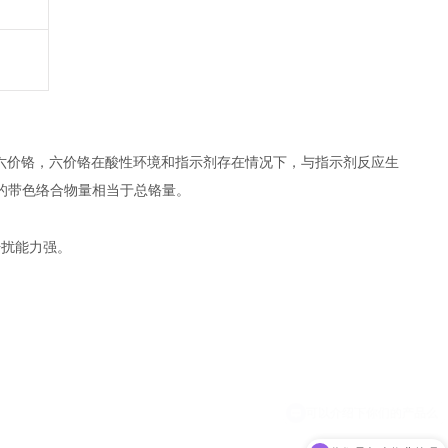
六价铬，六价铬在酸性环境和指示剂存在情
况下，与指示剂反应生
的带色络合物量
相当于总铬量。
干扰能力强。