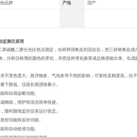
他品牌
产地
国产
动监测仪
原理
二苯碳酰二肼分光比色法测定，水样和强氧化剂混合
后，把三价铬氧化成
物，分析仪检测此颜色的
变化，并把这种变化换算成总铬值输出来。生成
技术不受色度大、悬浮物多、气泡多等干扰的影响，可靠性及精度高，抗
测量下限低、仪器长期漂移量小。
功能和自我诊断功能。
集成阀组，维护和清洗简单快捷。
能，随时随地监控仪表运行状态。
、质控功能和反控功能。
功能和自动校准功能。