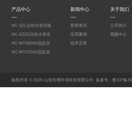
产品中心
新闻中心
关于我们
HC-SZL总铝水质在线
新闻资讯
公司简介
分析仪
HC-SZZG总钴水质在
应用案例
视频中心
线分析仪
HC-WYS6000温盐深
技术文章
分析仪
HC-WYS1500温盐深
传感器
版权所有 © 2026 山东恒测环境科技有限公司
备案号：鲁ICP备202