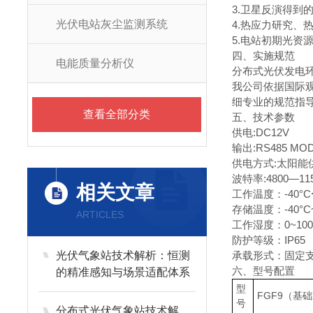
3.卫星反演得到
光伏电站灰尘监测系统
4.热应力研究、
5.电站初期光资
四、实施规范
电能质量分析仪
分布式光伏发电
我公司依据国际
细专业的规范指
查看全部分类
五、技术参数
供电:DC12V
输出:RS485 MO
供电方式:太阳能供电
波特率:4800—11
相关文章
工作温度：-40°C
存储温度：-40°C~
ARTICLES
工作湿度：0~10
防护等级：IP65
光伏气象站技术解析：恒测
承载形式：固定支
六、型号配置
的精准感知与场景适配体系
型
FGF9（基
号
分布式光伏气象站技术解