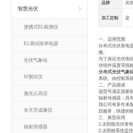
品牌
其
智慧光伏
加工定制
是
便携式EL检测仪
一、适用范围
EL测试组串电源
分布式光伏发电
施。
为了保证光伏电
光伏气象站
伏组件温度等指
分布式光伏气象
IV测试仪
系统、由控制系
二、产品描述
该型号满足国家
激光云高仪
辐射传感器，具
我公司有多年来
全天空成像仪
踪服务，快捷的
三、典型应用
1.太阳能光伏发
辐射传感器
2.太阳能系统监