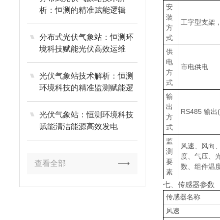
安
析：恒测的精准赋能逻辑
装
工字型支架
方
分布式光伏气象站：恒测环
式
境科技赋能光伏高效运维
供
电
市电供电
方
光伏气象站技术解析：恒测
式
环境科技的精准监测赋能逻
输
辑
出
RS485 输出
光伏气象站：恒测环境科技
方
赋能清洁能源高效发电
式
监
风速、风向
测
度、气压、
要
查看全部
数、组件温
素
七、传感器参数
传感器名称
风速