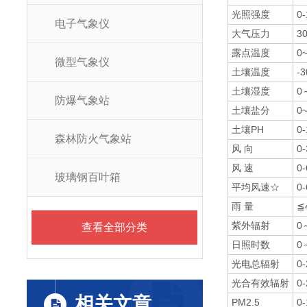
光照强度
0
电子气象仪
大气压力
3
露点温度
0
微型气象仪
土壤温度
-
土壤湿度
0
防爆气象站
土壤盐分
0
土壤PH
0
森林防火气象站
风 向
0
风 速
0
玻璃钢百叶箱
平均风速☆
0
雨 量
≦
紫外辐射
0
查看全部分类
日照时数
0
光电总辐射
0
光合有效辐射
0
相关文章
PM2.5
0