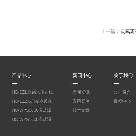
上一篇：
负氧离
产品中心
新闻中心
关于我们
HC-SZL总铝水质在线
新闻资讯
公司简介
分析仪
HC-SZZG总钴水质在
应用案例
视频中心
线分析仪
HC-WYS6000温盐深
技术文章
分析仪
HC-WYS1500温盐深
传感器