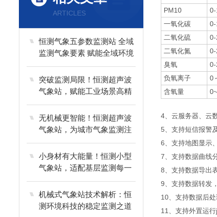
PM10
0
ARTICLES
一氧化碳
0
二氧化硫
0
恒测气象五参数监测站 全域
二氧化氮
0
监测气象要素 赋能全域环境
精细化管控
臭氧
0
负氧离子
0
突破监测局限！恒测超声波
气象站，赋能工业场景高精
含氧量
0
度气象管控
4、云服务器、云
无机械更智能！恒测超声波
气象站，为城市气象监测注
5、支持短信报警
入新动能
6、支持地图显示
小身材有大能量！恒测小型
7、支持数据曲线
气象站，适配基层监测每一
8、支持数据导出
处
9、支持数据转发，H
机械式气象站技术解析：恒
10、支持数据后
测环境科技的稳定监测之道
11、支持外置运行jav