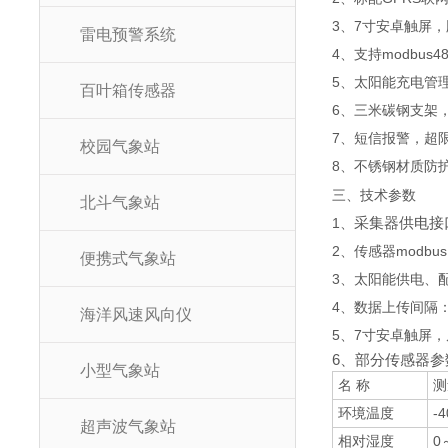
3、7寸安卓触屏，版本
雷电预警系统
4、支持modbus
5、太阳能充电管理
百叶箱传感器
6、三米碳钢支架
7、短信报警，超
校园气象站
8、
材质防护
不锈钢
三、技术参数
北斗气象站
采集器供电接口：
1、
2、传感器modbu
便携式气象站
3、太阳能供电、配置
4、数据上传间隔：
海洋风速风向仪
5、7寸安卓触屏，屏幕
6、部分传感器参
小型气象站
名 称
测
环境温度
-
超声波气象站
相对湿度
0