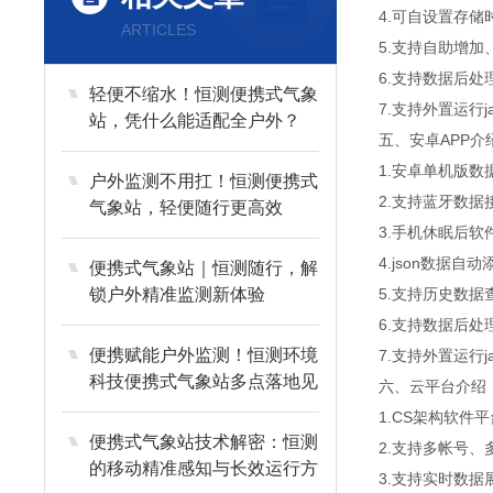
4.可自设置存储
ARTICLES
5.支持自助增
6.支持数据后处
轻便不缩水！恒测便携式气象
7.支持外置运行jav
站，凭什么能适配全户外？
五、安卓APP介
1.安卓单机版
户外监测不用扛！恒测便携式
2.支持蓝牙数据
气象站，轻便随行更高效
3.手机休眠后软
4.json数据自
便携式气象站｜恒测随行，解
锁户外精准监测新体验
5.支持历史数
6.支持数据后处
便携赋能户外监测！恒测环境
7.支持外置运行jav
科技便携式气象站多点落地见
六、云平台介绍
效
1.CS架构软件
便携式气象站技术解密：恒测
2.支持多帐号、
的移动精准感知与长效运行方
3.支持实时数