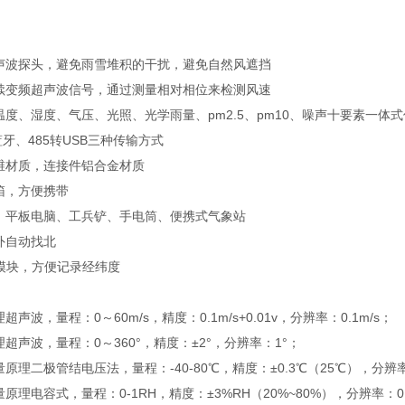
超声波探头，避免雨雪堆积的干扰，避免自然风遮挡
连续变频超声波信号，通过测量相对相位来检测风速
温度、湿度、气压、光照、光学雨量、pm2.5、pm10、噪声十要素一体
蓝牙、485转USB三种传输方式
纤维材质，连接件铝合金材质
箱，方便携带
针、平板电脑、工兵铲、手电筒、便携式气象站
外自动找北
位模块，方便记录经纬度
超声波，量程：0～60m/s，精度：0.1m/s+0.01v，分辨率：0.1m/s；
理超声波，量程：0～360°，精度：±2°，分辨率：1°；
原理二极管结电压法，量程：-40-80℃，精度：±0.3℃（25℃），分辨率
原理电容式，量程：0-1RH，精度：±3%RH（20%~80%），分辨率：0.