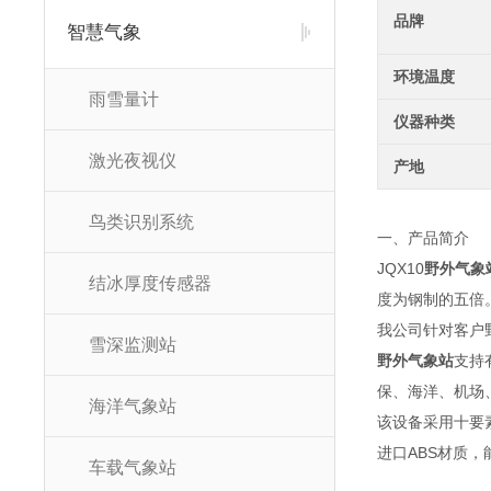
品牌
智慧气象
环境温度
雨雪量计
仪器种类
激光夜视仪
产地
鸟类识别系统
一、产品简介
JQX10
野外气象
结冰厚度传感器
度为钢制的五倍
我公司针对客户
雪深监测站
野外气象站
支持
保、海洋、机场
海洋气象站
该设备采用十要
进口ABS材质，
车载气象站