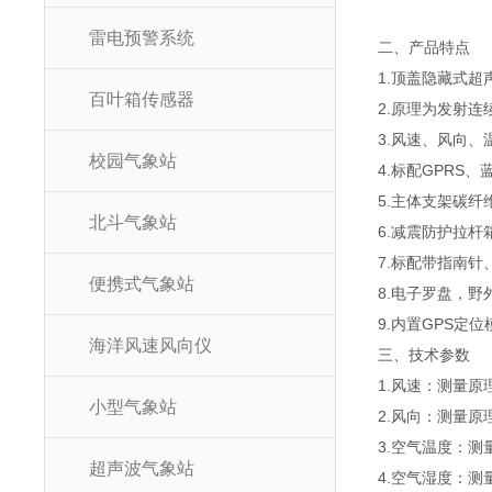
雷电预警系统
二、产品特点
1.顶盖隐藏式
百叶箱传感器
2.原理为发射
3.风速、风向、
校园气象站
4.标配GPRS、
5.主体支架碳
北斗气象站
6.减震防护拉杆
7.标配带指南
便携式气象站
8.电子罗盘，野
9.内置GPS定
海洋风速风向仪
三、技术参数
1.风速：测量原理
小型气象站
2.风向：测量原
3.空气温度：测量
超声波气象站
4.空气湿度：测量