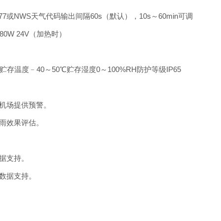
677或NWS天气代码输出间隔60s（默认），10s～60min可调
≤80W 24V（加热时）
H贮存温度﹣40～50℃贮存湿度0～100%RH防护等级IP65
、机场提供预警。
增雨效果评估。
数据支持。
供数据支持。