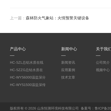
上一篇：
森林防火气象站：火情预警关键设备
产品中心
新闻中心
关于我
HC-SZL总铝水质在线
新闻资讯
公司简介
分析仪
HC-SZZG总钴水质在
应用案例
视频中心
线分析仪
HC-WYS6000温盐深分
技术文章
析仪
HC-WYS1500温盐深传
感器
版权所有 © 2026 山东恒测环境科技有限公司
备案号：鲁ICP备202