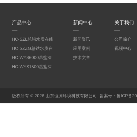
产品中心
新闻中心
关于我们
HC-SZL总铝水质在线
新闻资讯
公司简介
分析仪
HC-SZZG总钴水质在
应用案例
视频中心
线分析仪
HC-WYS6000温盐深
技术文章
分析仪
HC-WYS1500温盐深
传感器
版权所有 © 2026 山东恒测环境科技有限公司
备案号：鲁ICP备202