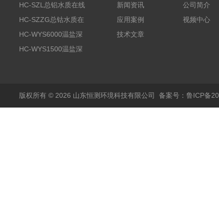
HC-SZL总铝水质在线
新闻资讯
公司简介
分析仪
HC-SZZG总钴水质在
应用案例
视频中心
线分析仪
HC-WYS6000温盐深
技术文章
分析仪
HC-WYS1500温盐深
传感器
版权所有 © 2026 山东恒测环境科技有限公司
备案号：鲁ICP备202