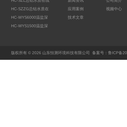
HC-SZL总铝水质在线
新闻资讯
公司简介
分析仪
HC-SZZG总钴水质在
应用案例
视频中心
线分析仪
HC-WYS6000温盐深
技术文章
分析仪
HC-WYS1500温盐深
传感器
版权所有 © 2026 山东恒测环境科技有限公司
备案号：鲁ICP备202