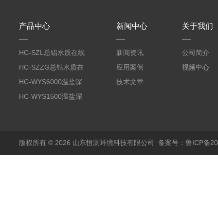
产品中心
新闻中心
关于我们
HC-SZL总铝水质在线
新闻资讯
公司简介
分析仪
HC-SZZG总钴水质在
应用案例
视频中心
线分析仪
HC-WYS6000温盐深
技术文章
分析仪
HC-WYS1500温盐深
传感器
版权所有 © 2026 山东恒测环境科技有限公司
备案号：鲁ICP备202