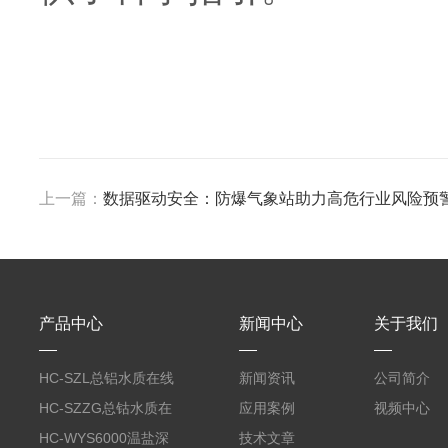
上一篇：
数据驱动安全：防爆气象站助力高危行业风险预
产品中心
新闻中心
关于我们
HC-SZL总铝水质在线
新闻资讯
公司简介
分析仪
HC-SZZG总钴水质在
应用案例
视频中心
线分析仪
HC-WYS6000温盐深
技术文章