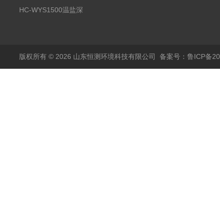
分析仪
HC-WYS1500温盐深
传感器
版权所有 © 2026 山东恒测环境科技有限公司
备案号：鲁ICP备202