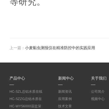
等研究。
上一篇：
小麦黏虫测报仪在精准防控中的实践应用
产品中心
新闻中心
关于我们
HC-SZL总铝水质在线
新闻资讯
公司简介
分析仪
HC-SZZG总钴水质在
应用案例
视频中心
线分析仪
HC-WYS6000温盐深
技术文章