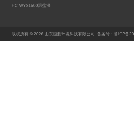
分析仪
HC-WYS1500温盐深
传感器
版权所有 © 2026 山东恒测环境科技有限公司
备案号：鲁ICP备202