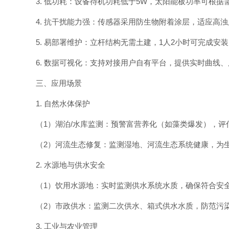
3. 低功耗：设备待机功耗低于5W，太阳能板功率可根据
4. 抗干扰能力强：传感器采用防生物附着涂层，适应高
5. 易部署维护：立杆结构无需土建，1人2小时可完成
6. 数据可视化：支持对接用户自有平台，提供实时曲线
三、应用场景
1. 自然水体保护
（1）湖泊/水库监测：预警富营养化（如藻类爆发），评
（2）河流生态修复：监测湿地、河流生态系统健康，为
2. 水源地与供水安全
（1）饮用水源地：实时监测供水系统水质，确保符合安
（2）市政供水：监测二次供水、箱式供水水质，防范污
3. 工业与农业管理