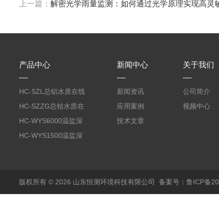
上一篇：
解密光学雨量监测：如何通过光学原理实现高灵
产品中心
新闻中心
关于我们
HC-SZL总铝水质在线
新闻资讯
公司简介
分析仪
HC-SZZG总钴水质在
应用案例
视频中心
线分析仪
HC-WYS6000温盐深
技术文章
分析仪
HC-WYS1500温盐深
传感器
版权所有 © 2026 山东恒测环境科技有限公司
备案号：鲁ICP备202