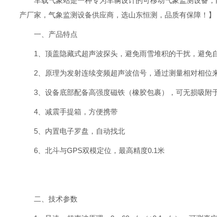
车载气象站是一种专为车辆设计的可移动气象监测设备，
产厂家，气象监测设备供应商，选山东恒测，品质有保障！】
一、产品特点
1、顶盖隐藏式超声波探头，避免雨雪堆积的干扰，避免
2、原理为发射连续变频超声波信号，通过测量相对相位
3、设备底部配备高强度磁铁（橡胶包裹），可无损吸附
4、减震手提箱，方便携带
5、内置电子罗盘，自动找北
6、北斗与GPS双模定位，最高精度0.1米
二、技术参数