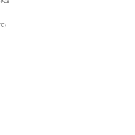
实风速
3℃）
）