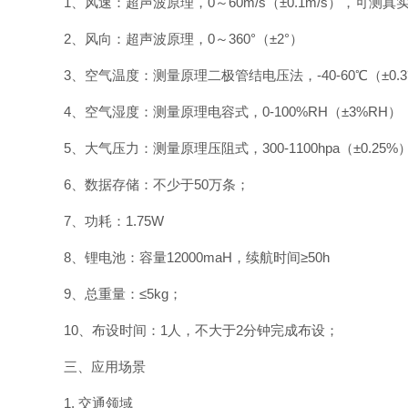
1、风速：超声波原理，0～60m/s（±0.1m/s），可测真
2、风向：超声波原理，0～360°（±2°）
3、空气温度：测量原理二极管结电压法，-40-60℃（±0.
4、空气湿度：测量原理电容式，0-100%RH（±3%RH）
5、大气压力：测量原理压阻式，300-1100hpa（±0.25%
6、数据存储：不少于50万条；
7、功耗：1.75W
8、锂电池：容量12000maH，续航时间≥50h
9、总重量：≤5kg；
10、布设时间：1人，不大于2分钟完成布设；
三、应用场景
1. 交通领域