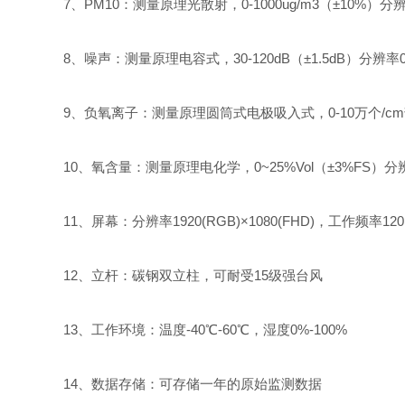
7、PM10：测量原理光散射，0-1000ug/m3（±10%）分辨
8、噪声：测量原理电容式，30-120dB（±1.5dB）分辨率0.
9、负氧离子：测量原理圆筒式电极吸入式，0-10万个/cm³（
10、氧含量：测量原理电化学，0~25%Vol（±3%FS）分辨
11、屏幕：分辨率1920(RGB)×1080(FHD)，工作频率120Hz
12、立杆：碳钢双立柱，可耐受15级强台风
13、工作环境：温度-40℃-60℃，湿度0%-100%
14、数据存储：可存储一年的原始监测数据