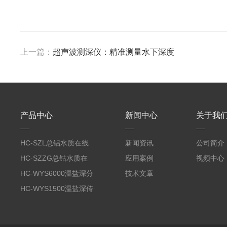
上一篇：
超声波测深仪：精准测量水下深度
产品中心
新闻中心
关于我
HC-SZL总铝水质在线
新闻资讯
公司简介
分析仪
HC-SZZG总钴水质在
应用案例
视频中心
线分析仪
HC-WYS6000温盐深分
技术文章
析仪
HC-WYS1500温盐深传
感器