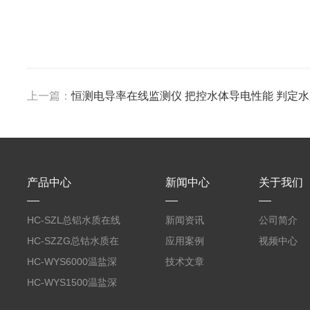
上一篇：
恒测电导率在线监测仪 把控水体导电性能 判定
产品中心
新闻中心
关于我们
HC-SZL总铝水质在线
新闻资讯
公司简介
分析仪
HC-SZZG总钴水质在
应用案例
视频中心
线分析仪
HC-WYS6000温盐深
技术文章
分析仪
HC-WYS1500温盐深
传感器